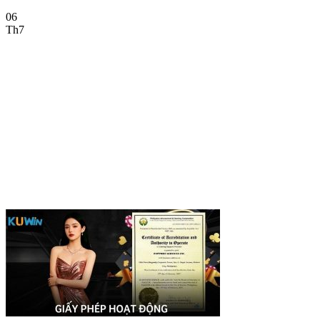
06
Th7