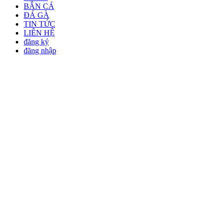
BẮN CÁ
ĐÁ GÀ
TIN TỨC
LIÊN HỆ
đăng ký
đăng nhập