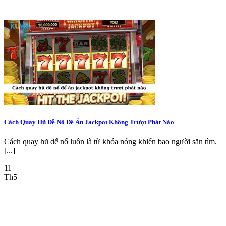
Cách Quay Hũ Dễ Nổ Để Ăn Jackpot Không Trượt Phát Nào
Cách quay hũ dễ nổ luôn là từ khóa nóng khiến bao người săn tìm.
[...]
11
Th5