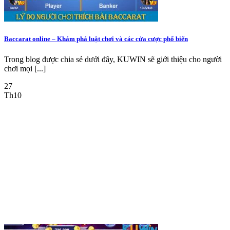
Baccarat online – Khám phá luật chơi và các cửa cược phổ biến
Trong blog được chia sẻ dưới đây, KUWIN sẽ giới thiệu cho người
chơi mọi [...]
27
Th10