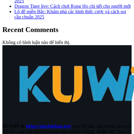
2025
Dragon Tiger live: Cách chơi Rong Ho chi tiết cho người mới
Lô đề miền Bắc: Khám phá các hình thức cược và cách soi
cầu chuẩn 2025
Recent Comments
Không có bình luận nào để hiển thị.
KUWIN &
https://giacbinhan.net/
cam kết bảo mật thông tin tuyệt
đối và cung cấp dịch vụ thanh toán nhanh chóng, thuận tiện. Bạn có