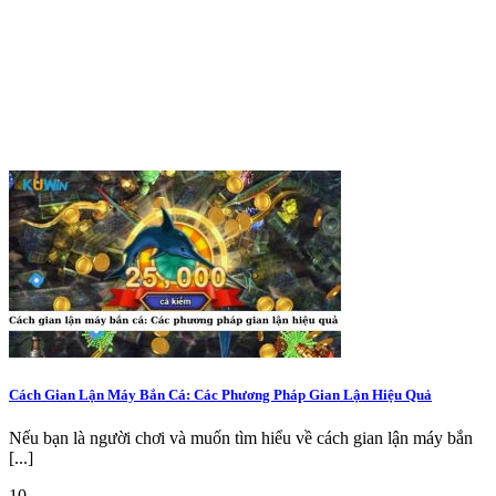
Cách Gian Lận Máy Bắn Cá: Các Phương Pháp Gian Lận Hiệu Quả
Nếu bạn là người chơi và muốn tìm hiểu về cách gian lận máy bắn
[...]
10