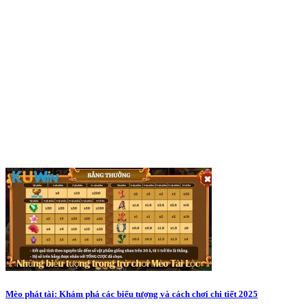
Mèo phát tài: Khám phá các biểu tượng và cách chơi chi tiết 2025