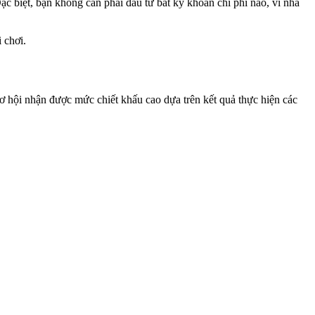
ặc biệt, bạn không cần phải đầu tư bất kỳ khoản chi phí nào, vì nhà
 chơi.
ơ hội nhận được mức chiết khấu cao dựa trên kết quả thực hiện các