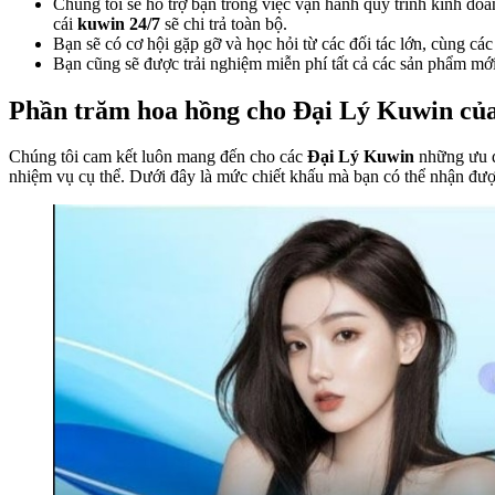
Chúng tôi sẽ hỗ trợ bạn trong việc vận hành quy trình kinh doa
cái
kuwin 24/7
sẽ chi trả toàn bộ.
Bạn sẽ có cơ hội gặp gỡ và học hỏi từ các đối tác lớn, cùng cá
Bạn cũng sẽ được trải nghiệm miễn phí tất cả các sản phẩm mới
Phần trăm hoa hồng cho
Đại Lý Kuwin
của
Chúng tôi cam kết luôn mang đến cho các
Đại Lý Kuwin
những ưu đã
nhiệm vụ cụ thể. Dưới đây là mức chiết khấu mà bạn có thể nhận được