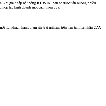
a, khi gia nhập hệ thống
KUWIN
, bạn sẽ được tận hưởng nhiều
ầu hợp tác kinh doanh một cách hiệu quả.
à mời gọi khách hàng tham gia trải nghiệm trên nền tảng sẽ nhận được