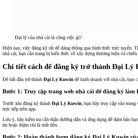
Đại lý của nhà cái là công việc gì?
Hiện nay, việc đăng ký rất dễ dàng thông qua hình thức trực tuyến. T
nhà cái, bạn cần trang bị kiến thức về xây dựng thương hiệu và chiến
Chi tiết cách để đăng ký trở thành
Đại Lý
Để bắt đầu trở thành
Đại Lý Kuwin
để kinh doanh với nhà cái, bạn c
Bước 1: Truy cập trang web nhà cái để đăng ký làm
Trước khi đăng ký thành
Đại Lý Kuwin
, bạn hãy truy cập vào trang
trực tiếp trên app.
Lưu ý, hãy kiểm tra cẩn thận đường dẫn và ứng dụng để đảm bảo bạn 
tin hoặc thậm chí là mất tiền.
Bước 2: Hoàn thành form đăng ký
Đại Lý Kuwin
của