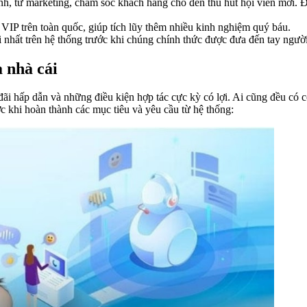
nh, từ marketing, chăm sóc khách hàng cho đến thu hút hội viên mới. Đ
c VIP trên toàn quốc, giúp tích lũy thêm nhiều kinh nghiệm quý báu.
 nhất trên hệ thống trước khi chúng chính thức được đưa đến tay người
 nhà cái
i hấp dẫn và những điều kiện hợp tác cực kỳ có lợi. Ai cũng đều có c
 khi hoàn thành các mục tiêu và yêu cầu từ hệ thống: