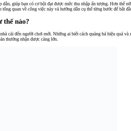
 dẫn, giúp bạn có cơ hội đạt được mức thu nhập ấn tượng. Hơn thế nữ
hìn tổng quan về công việc này và hướng dẫn cụ thể từng bước để bắt đ
ư thế nào?
của nhà cái đến người chơi mới. Những ai biết cách quảng bá hiệu quả v
oản thưởng nhận được càng lớn.