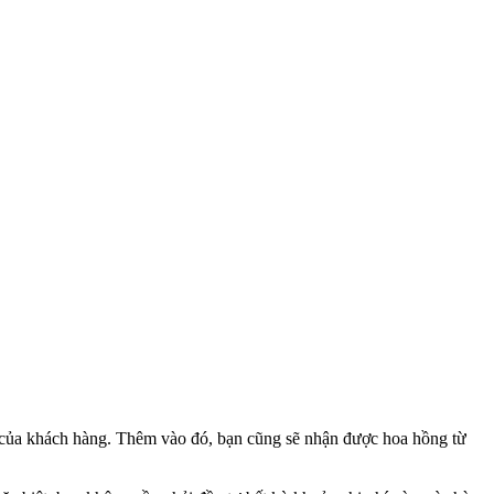
c của khách hàng. Thêm vào đó, bạn cũng sẽ nhận được hoa hồng từ