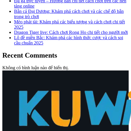
Đá gà trực tuyến – Hướng dẫn chi tiết cách chơi trên các nền
tảng online
Bắn cá Đại Dương: Khám phá cách chơi và các chế độ bắn
trong trò chơi
Mèo phát tài: Khám phá các biểu tượng và cách chơi chi tiết
2025
Dragon Tiger live: Cách chơi Rong Ho chi tiết cho người mới
Lô đề miền Bắc: Khám phá các hình thức cược và cách soi
cầu chuẩn 2025
Recent Comments
Không có bình luận nào để hiển thị.