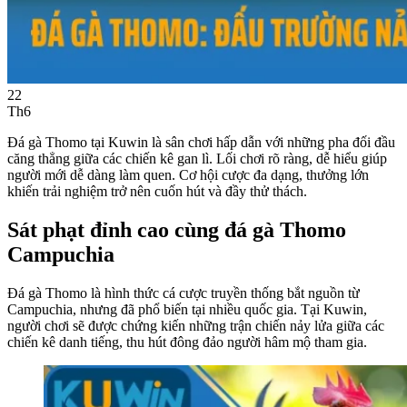
22
Th6
Đá gà Thomo tại Kuwin là sân chơi hấp dẫn với những pha đối đầu
căng thẳng giữa các chiến kê gan lì. Lối chơi rõ ràng, dễ hiểu giúp
người mới dễ dàng làm quen. Cơ hội cược đa dạng, thưởng lớn
khiến trải nghiệm trở nên cuốn hút và đầy thử thách.
Sát phạt đỉnh cao cùng đá gà Thomo
Campuchia
Đá gà Thomo là hình thức cá cược truyền thống bắt nguồn từ
Campuchia, nhưng đã phổ biến tại nhiều quốc gia. Tại Kuwin,
người chơi sẽ được chứng kiến những trận chiến nảy lửa giữa các
chiến kê danh tiếng, thu hút đông đảo người hâm mộ tham gia.