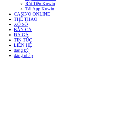
Rút Tiền Kuwin
Tải App Kuwin
CASINO ONLINE
THỂ THAO
XỔ SỐ
BẮN CÁ
ĐÁ GÀ
TIN TỨC
LIÊN HỆ
đăng ký
đăng nhập