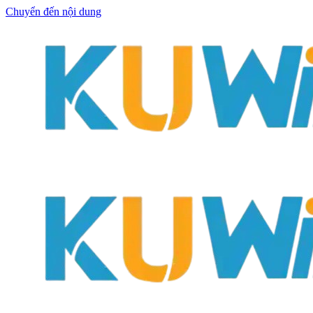
Chuyển đến nội dung