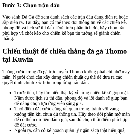
Bước 3: Chọn trận đấu
Vào sảnh Đá Gà để xem danh sách các trận đấu đang diễn ra hoặc
sắp diễn ra. Tại đây, bạn có thể theo dõi thông tin về các chiến kê,
phong độ và lịch sử thi đấu. Dựa trên phân tích đó, hãy chọn trận
phù hợp và chốt kèo cho chiến kê bạn tin tưởng sẽ giành chiến
thắng.
Chiến thuật để chiến thắng đá gà Thomo
tại Kuwin
Thắng cược trong đá gà trực tuyến Thomo không phải chỉ nhờ may
mắn. Người chơi cần xây dựng chiến thuật cụ thể để đưa ra các
quyết định chính xác hơn trong từng trận đấu.
Trước tiên, hãy tìm hiểu thật kỹ về từng chiến kê sẽ góp mặt.
Nắm được lịch sử thi đấu, phong độ và lối đánh sẽ giúp bạn
dễ dàng chọn lựa ứng viên sáng giá.
Thời điểm đặt cược cũng rất quan trọng, tránh vội vàng
xuống tiền khi chưa đủ thông tin. Hãy theo dõi phần mở màn
để có thêm dữ liệu đánh giá, sau đó chọn thời điểm phù hợp
để đặt cược.
Ngoài ra, cần có kế hoạch quản lý ngân sách thật hiệu quả,